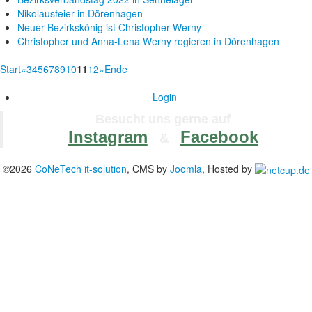
Nikolausfeier in Dörenhagen
Neuer Bezirkskönig ist Christopher Werny
Christopher und Anna-Lena Werny regieren in Dörenhagen
Start
«
3
4
5
6
7
8
9
10
11
12
»
Ende
Login
Besucht uns gerne auf
Instagram
Facebook
&
©2026
CoNeTech it-solution
, CMS by
Joomla
, Hosted by