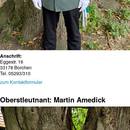
Anschrift:
Eggestr. 16
33178 Borchen
Tel. 05293/310
zum Kontaktformular
Oberstleutnant: Martin Amedick