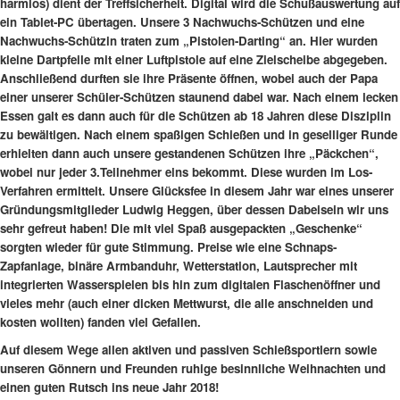
harmlos) dient der Treffsicherheit. Digital wird die Schußauswertung auf
ein Tablet-PC übertagen. Unsere 3 Nachwuchs-Schützen und eine
Nachwuchs-Schützin traten zum „Pistolen-Darting“ an. Hier wurden
kleine Dartpfeile mit einer Luftpistole auf eine Zielscheibe abgegeben.
Anschließend durften sie ihre Präsente öffnen, wobei auch der Papa
einer unserer Schüler-Schützen staunend dabei war. Nach einem lecken
Essen galt es dann auch für die Schützen ab 18 Jahren diese Disziplin
zu bewältigen. Nach einem spaßigen Schießen und in geselliger Runde
erhielten dann auch unsere gestandenen Schützen ihre „Päckchen“,
wobei nur jeder 3.Teilnehmer eins bekommt. Diese wurden im Los-
Verfahren ermittelt. Unsere Glücksfee in diesem Jahr war eines unserer
Gründungsmitglieder Ludwig Heggen, über dessen Dabeisein wir uns
sehr gefreut haben! Die mit viel Spaß ausgepackten „Geschenke“
sorgten wieder für gute Stimmung. Preise wie eine Schnaps-
Zapfanlage, binäre Armbanduhr, Wetterstation, Lautsprecher mit
integrierten Wasserspielen bis hin zum digitalen Flaschenöffner und
vieles mehr (auch einer dicken Mettwurst, die alle anschneiden und
kosten wollten) fanden viel Gefallen.
Auf diesem Wege allen aktiven und passiven Schießsportlern sowie
unseren Gönnern und Freunden ruhige besinnliche Weihnachten und
einen guten Rutsch ins neue Jahr 2018!