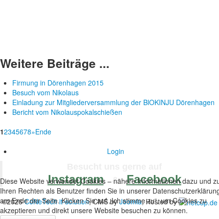
Weitere Beiträge ...
Firmung in Dörenhagen 2015
Besuch vom Nikolaus
Einladung zur Mitgliederversammlung der BlOKINJU Dörenhagen
Bericht vom Nikolauspokalschießen
1
2
3
4
5
6
7
8
»
Ende
Login
Besucht uns gerne auf
Instagram
Facebook
&
Diese Website verwendet Cookies – nähere Informationen dazu und z
Ihren Rechten als Benutzer finden Sie in unserer Datenschutzerklärun
am Ende der Seite. Klicken Sie auf „Ich stimme zu“, um Cookies zu
©2026
CoNeTech it-solution
, CMS by
Joomla
, Hosted by
akzeptieren und direkt unsere Website besuchen zu können.