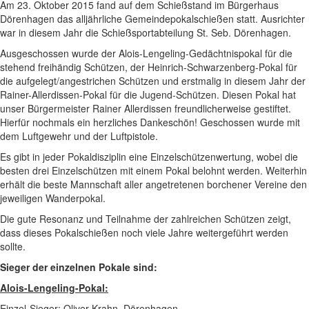
Am 23. Oktober 2015 fand auf dem Schießstand im Bürgerhaus
Dörenhagen das alljährliche Gemeindepokalschießen statt. Ausrichter
war in diesem Jahr die Schießsportabteilung St. Seb. Dörenhagen.
Ausgeschossen wurde der Alois-Lengeling-Gedächtnispokal für die
stehend freihändig Schützen, der Heinrich-Schwarzenberg-Pokal für
die aufgelegt/angestrichen Schützen und erstmalig in diesem Jahr der
Rainer-Allerdissen-Pokal für die Jugend-Schützen. Diesen Pokal hat
unser Bürgermeister Rainer Allerdissen freundlicherweise gestiftet.
Hierfür nochmals ein herzliches Dankeschön! Geschossen wurde mit
dem Luftgewehr und der Luftpistole.
Es gibt in jeder Pokaldisziplin eine Einzelschützenwertung, wobei die
besten drei Einzelschützen mit einem Pokal belohnt werden. Weiterhin
erhält die beste Mannschaft aller angetretenen borchener Vereine den
jeweiligen Wanderpokal.
Die gute Resonanz und Teilnahme der zahlreichen Schützen zeigt,
dass dieses Pokalschießen noch viele Jahre weitergeführt werden
sollte.
Sieger der einzelnen Pokale sind:
Alois-Lengeling-Pokal:
Einzel-Sieger: Oliver Krahn, Dörenhagen