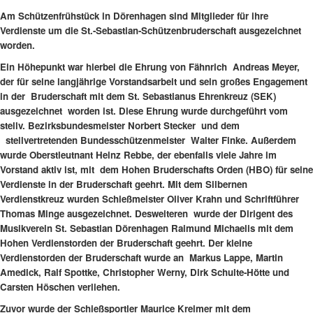
Am Schützenfrühstück in Dörenhagen sind Mitglieder für ihre
Verdienste um die St.-Sebastian-Schützenbruderschaft ausgezeichnet
worden.
Ein Höhepunkt war hierbei die Ehrung von Fähnrich Andreas Meyer,
der für seine langjährige Vorstandsarbeit und sein großes Engagement
in der Bruderschaft mit dem St. Sebastianus Ehrenkreuz (SEK)
ausgezeichnet worden ist. Diese Ehrung wurde durchgeführt vom
stellv. Bezirksbundesmeister Norbert Stecker und dem
stellvertretenden Bundesschützenmeister Walter Finke. Außerdem
wurde Oberstleutnant Heinz Rebbe, der ebenfalls viele Jahre im
Vorstand aktiv ist, mit dem Hohen Bruderschafts Orden (HBO) für seine
Verdienste in der Bruderschaft geehrt. Mit dem Silbernen
Verdienstkreuz wurden Schießmeister Oliver Krahn und Schriftführer
Thomas Minge ausgezeichnet. Desweiteren wurde der Dirigent des
Musikverein St. Sebastian Dörenhagen Raimund Michaelis mit dem
Hohen Verdienstorden der Bruderschaft geehrt. Der kleine
Verdienstorden der Bruderschaft wurde an Markus Lappe, Martin
Amedick, Ralf Spottke, Christopher Werny, Dirk Schulte-Hötte und
Carsten Höschen verliehen.
Zuvor wurde der Schießsportler Maurice Kreimer mit dem