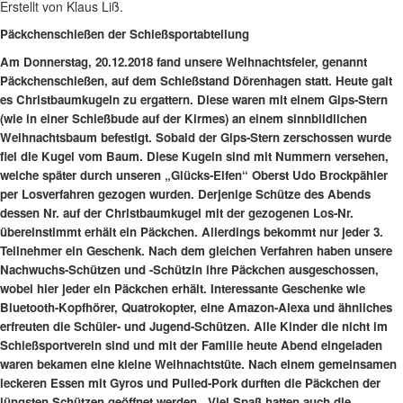
Erstellt von Klaus Liß.
Päckchenschießen der Schießsportabteilung
Am Donnerstag, 20.12.2018 fand unsere Weihnachtsfeier, genannt
Päckchenschießen, auf dem Schießstand Dörenhagen statt. Heute galt
es Christbaumkugeln zu ergattern. Diese waren mit einem Gips-Stern
(wie in einer Schießbude auf der Kirmes) an einem sinnbildlichen
Weihnachtsbaum befestigt. Sobald der Gips-Stern zerschossen wurde
fiel die Kugel vom Baum. Diese Kugeln sind mit Nummern versehen,
welche später durch unseren „Glücks-Elfen“ Oberst Udo Brockpähler
per Losverfahren gezogen wurden. Derjenige Schütze des Abends
dessen Nr. auf der Christbaumkugel mit der gezogenen Los-Nr.
übereinstimmt erhält ein Päckchen. Allerdings bekommt nur jeder 3.
Teilnehmer ein Geschenk. Nach dem gleichen Verfahren haben unsere
Nachwuchs-Schützen und -Schützin ihre Päckchen ausgeschossen,
wobei hier jeder ein Päckchen erhält. Interessante Geschenke wie
Bluetooth-Kopfhörer, Quatrokopter, eine Amazon-Alexa und ähnliches
erfreuten die Schüler- und Jugend-Schützen. Alle Kinder die nicht im
Schießsportverein sind und mit der Familie heute Abend eingeladen
waren bekamen eine kleine Weihnachtstüte. Nach einem gemeinsamen
leckeren Essen mit Gyros und Pulled-Pork durften die Päckchen der
jüngsten Schützen geöffnet werden. Viel Spaß hatten auch die