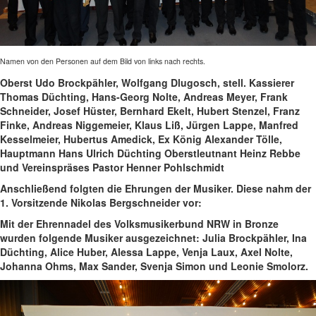
Namen von den Personen auf dem Bild von links nach rechts.
Oberst Udo Brockpähler, Wolfgang Dlugosch, stell. Kassierer
Thomas Düchting, Hans-Georg Nolte, Andreas Meyer, Frank
Schneider, Josef Hüster, Bernhard Ekelt, Hubert Stenzel, Franz
Finke, Andreas Niggemeier, Klaus Liß, Jürgen Lappe, Manfred
Kesselmeier, Hubertus Amedick, Ex König Alexander Tölle,
Hauptmann Hans Ulrich Düchting Oberstleutnant Heinz Rebbe
und Vereinspräses Pastor Henner Pohlschmidt
Anschließend folgten die Ehrungen der Musiker. Diese nahm der
1. Vorsitzende Nikolas Bergschneider vor:
Mit der Ehrennadel des Volksmusikerbund NRW in Bronze
wurden folgende Musiker ausgezeichnet: Julia Brockpähler, Ina
Düchting, Alice Huber, Alessa Lappe, Venja Laux, Axel Nolte,
Johanna Ohms, Max Sander, Svenja Simon und Leonie Smolorz.