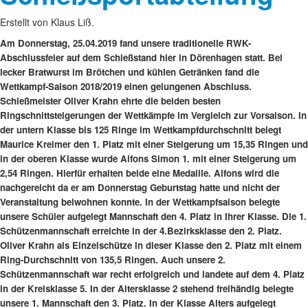
Erstellt von Klaus Liß.
Am Donnerstag, 25.04.2019 fand unsere traditionelle RWK-
Abschlussfeier auf dem Schießstand hier in Dörenhagen statt. Bei
lecker Bratwurst im Brötchen und kühlen Getränken fand die
Wettkampf-Saison 2018/2019 einen gelungenen Abschluss.
Schießmeister Oliver Krahn ehrte die beiden besten
Ringschnittsteigerungen der Wettkämpfe im Vergleich zur Vorsaison. In
der untern Klasse bis 125 Ringe im Wettkampfdurchschnitt belegt
Maurice Kreimer den 1. Platz mit einer Steigerung um 15,35 Ringen und
in der oberen Klasse wurde Alfons Simon 1. mit einer Steigerung um
2,54 Ringen. Hierfür erhalten beide eine Medaille. Alfons wird die
nachgereicht da er am Donnerstag Geburtstag hatte und nicht der
Veranstaltung beiwohnen konnte. In der Wettkampfsaison belegte
unsere Schüler aufgelegt Mannschaft den 4. Platz in Ihrer Klasse. Die 1.
Schützenmannschaft erreichte in der 4.Bezirksklasse den 2. Platz.
Oliver Krahn als Einzelschütze in dieser Klasse den 2. Platz mit einem
Ring-Durchschnitt von 135,5 Ringen. Auch unsere 2.
Schützenmannschaft war recht erfolgreich und landete auf dem 4. Platz
in der Kreisklasse 5. In der Altersklasse 2 stehend freihändig belegte
unsere 1. Mannschaft den 3. Platz. In der Klasse Alters aufgelegt