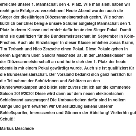
erreichte unsere 1. Mannschaft den 4. Platz. Wie man sieht haben wir
recht gute Erfolge zu verzeichnen! Heute Abend wurden auch die
Sieger der diesjährigen Diözesanmeisterschaft geehrt. Wie schon
kürzlich berichtet belegte unsere Schüler aufgelegt Mannschaft den 1.
Platz in deren Klasse und erhielt dafür heute den Sieger-Pokal. Damit
sind sie qualifiziert für die Bundesmeisterschaft im September in Köln-
Frechen. Auch als Einzelsieger in dieser Klasse erhielten Jonas Krahn,
Tim Terbach und Nico Zetzsche einen Pokal. Diese Pokale gehen in
deren Eigentum über. Sandra Meschede trat in der „Mädelsklasse“ bei
der Diözesanmeisterschaft an und holte sich den 1. Platz der heute
ebenfalls mit einem Pokal gewürdigt wurde. Auch sie ist qualifiziert für
die Bundesmeisterschaft. Der Vorstand bedankt sich ganz herzlich für
die Teilnahme der Schützinnen und Schützen an den
Rundenwettkämpen und blickt sehr zuversichtlich auf die kommende
Saison 2019/2020! Diese wird dann auf dem neuen elektronischen
Schießstand ausgetragen! Die Umbauarbeiten dafür sind in vollem
Gange und gern erwarten wir Unterstützung seitens unserer
Schießsportler, Interessenten und Gönnern der Abteilung! Weiterhin gut
Schuß!!
Markus Meschede