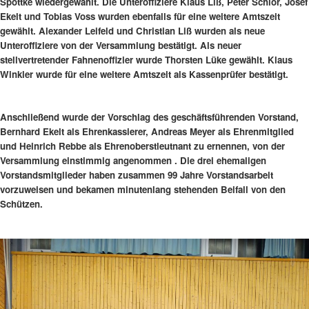
Spottke wiedergewählt. Die Unteroffiziere Klaus Liß, Peter Schlor, Josef
Ekelt und Tobias Voss wurden ebenfalls für eine weitere Amtszeit
gewählt. Alexander Leifeld und Christian Liß wurden als neue
Unteroffiziere von der Versammlung bestätigt. Als neuer
stellvertretender Fahnenoffizier wurde Thorsten Lüke gewählt. Klaus
Winkler wurde für eine weitere Amtszeit als Kassenprüfer bestätigt.
Anschließend wurde der Vorschlag des geschäftsführenden Vorstand,
Bernhard Ekelt als Ehrenkassierer, Andreas Meyer als Ehrenmitglied
und Heinrich Rebbe als Ehrenoberstleutnant zu ernennen, von der
Versammlung einstimmig angenommen . Die drei ehemaligen
Vorstandsmitglieder haben zusammen 99 Jahre Vorstandsarbeit
vorzuweisen und bekamen minutenlang stehenden Beifall von den
Schützen.