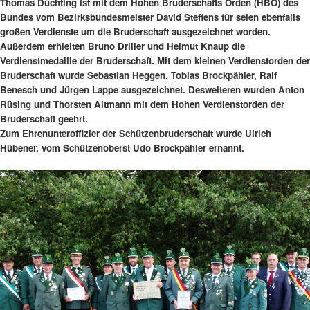
Thomas Düchting ist mit dem Hohen Bruderschafts Orden (HBO) des
Bundes vom Bezirksbundesmeister David Steffens für seien ebenfalls
großen Verdienste um die Bruderschaft ausgezeichnet worden.
Außerdem erhielten Bruno Driller und Helmut Knaup die
Verdienstmedaille der Bruderschaft. Mit dem kleinen Verdienstorden der
Bruderschaft wurde Sebastian Heggen, Tobias Brockpähler, Ralf
Benesch und Jürgen Lappe ausgezeichnet. Desweiteren wurden Anton
Rüsing und Thorsten Altmann mit dem Hohen Verdienstorden der
Bruderschaft geehrt.
Zum Ehrenunteroffizier der Schützenbruderschaft wurde Ulrich
Hübener, vom Schützenoberst Udo Brockpähler ernannt.