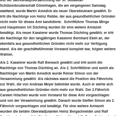
Schützenbruderschaft Dörenhagen, die am vergangenen Samstag
stattfand, wurde Martin Amedick als neuer Oberstleutnant gewählt. Er
tritt die Nachfolge von Heinz Rebbe, der aus gesundheitlichen Gründen
nicht mehr für dieses Amt kandidierte. Schriftführer Thomas Minge
und Hauptmann Uli Düchting wurden für eine weitere Amtszeit
bestätigt. Als neuer Kassierer wurde Thomas Düchting gewählt, er tritt
die Nachfolge für den langjährigen Kassierer Bernhard Ekelt an, der
ebenfalls aus gesundheitlichen Gründen nicht mehr zur Verfügung
stand. Als der geschäftsführende Vorstand komplett war, folgten weitere
Wahlen.
Als 2. Kassierer wurde Ralf Benesch gewählt und tritt somit die
Nachfolge von Thomas Düchting an. Als 2. Schriftführer und somit als
Nachfolger von Martin Amedick wurde Reiner Simon von der
Versammlung gewählt. Als nächstes stand die Position des Fähnrichs
zur Wahl, die von Andreas Meyer bekleidet wurde. Auch er stellte sich
aus gesundheitlichen Gründen nicht mehr zur Wahl. Der 2.Fähnrich
Carsten Höschen wurde vom Vorstand für diese Amt vorgeschlagen
und von der Versammlung gewählt. Danach wurde Steffen Simon als 2.
Fähnrich vorgeschlagen und bestätigt. Für eine weitere Amtszeit
wurden die beiden Oberstadjutanten Heinz Bergschneider und Ralf